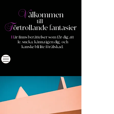
V
älkommen
till
F
f
ö
rtrollande
antasier
H
är finns berättelser som får dig att
le, sucka, känna igen dig,
och
kanske bli lite förälskad.