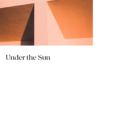
Under the Sun
Client:
Kasta Travel
Year:
2023
This is placeholder text. To change this
content, double-click on the element and
click Change Content. To manage all your
collections, click on the Content Manager