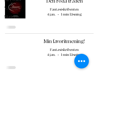
Den röda tråden
Vardag
Fantasiskribenten
4 jan.
1 min läsning
Skrivro
Min favoritmening!
Fantasiskribenten
4 jan.
1 min läsning
Release på gång!
Fantasiskribenten
26 juni 2024
2 min läsning
F
f
örtrollande
antasier
L
åt fantasin flöda och skapa magi
!