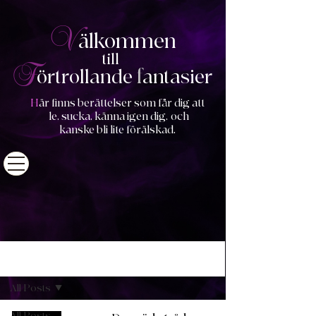
V
älkommen
till
F
f
ö
rtrollande
antasier
H
är finns berättelser som får dig att
le, sucka, känna igen dig,
och
kanske bli lite förälskad.
BLOGG
All Posts
All Posts