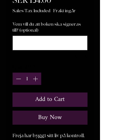
Price
SEK 154.00
Sales Tax Included
|
Frakt ingår
Vem vill du att boken ska signeras
till? (optional)
0/500
Quantity
*
Add to Cart
Buy Now
Freja har byggt sitt liv på kontroll,