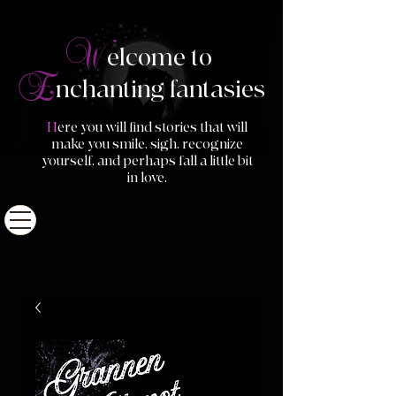
W
elcome to
E
nchanting fantasies
H
ere you will find stories that will
make you smile, sigh, recognize
yourself, and perhaps fall a little bit
in love.