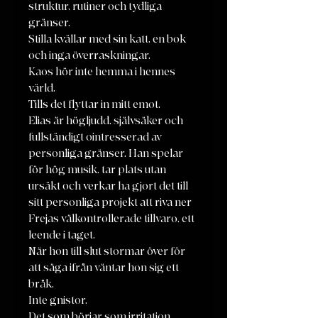
struktur, rutiner och tydliga
gränser.
Stilla kvällar med sin katt, en bok
och inga överraskningar.
Kaos hör inte hemma i hennes
värld.
Tills det flyttar in mitt emot.
Elias är högljudd, självsäker och
fullständigt ointresserad av
personliga gränser. Han spelar
för hög musik, tar plats utan
ursäkt och verkar ha gjort det till
sitt personliga projekt att riva ner
Frejas välkontrollerade tillvaro, ett
leende i taget.
När hon till slut stormar över för
att säga ifrån väntar hon sig ett
bråk.
Inte gnistor.
Det som börjar som irritation