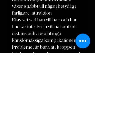
växer snabbt till något betydligt
farligare: attraktion.
Elias vet vad han vill ha – och han
backar inte. Freja vill ha kontroll,
distans och absolut inga
känslomässiga komplikationer.
Problemet är bara att kroppen
inte bryr sig om dessa planer, och
hjärtat ännu mindre.
Mellan sena konfrontationer,
oväntade möten och en korridor
som plötsligt känns alldeles för
trång för två envisa viljor, börjar
Frejas perfekt uppbyggda liv att
spricka i kanterna.
Gränsen mellan kontroll och kaos
suddas ut, och Elias tänker inte låta
henne stå kvar på säkert avstånd.
Två envisa grannar delar en